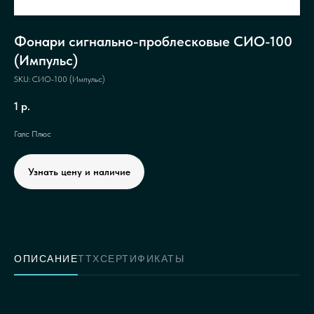
Фонари сигнально-проблесковые СИО-100
(Импульс)
SKU:
СИО-100 (Импульс)
1
р.
Галс Плюс
Узнать цену и наличие
ОПИСАНИЕ
ТТХ
СЕРТИФИКАТЫ