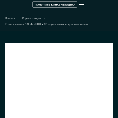
ПОЛУЧИТЬ КОНСУЛЬТАЦИЮ
Каталог
→
Радиостанции
→
Радиостанция ZXF-N2000 УКВ портативная искробезопасная