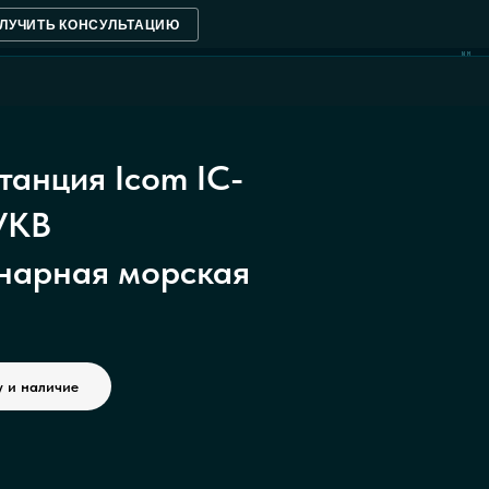
ЛУЧИТЬ КОНСУЛЬТАЦИЮ
NM
танция Icom IC-
УКВ
нарная морская
у и наличие