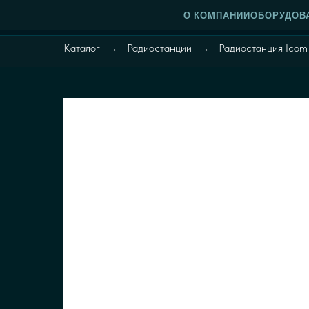
О КОМПАНИИ
ОБОРУДОВ
Каталог
Радиостанции
Радиостанция Icom
→
→