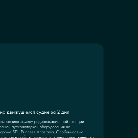
на движущимся судне за 2 дня
выполнила замену радиолокационной станции
ующей пусконаладкой оборудования на
ароме SPL Princess Anastasia. Особенностью
о, что все работы проводились непосредственно во