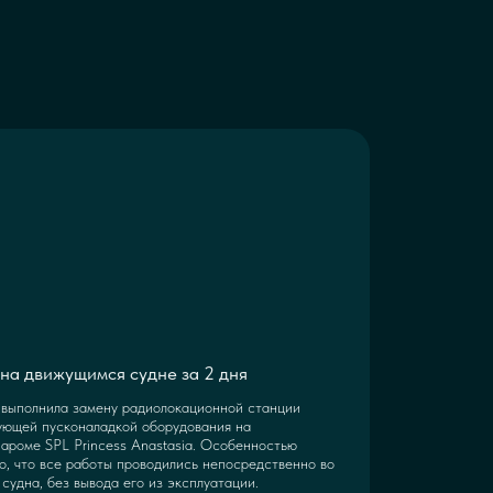
на движущимся судне за 2 дня
выполнила замену радиолокационной станции
ующей пусконаладкой оборудования на
ароме SPL Princess Anastasia. Особенностью
о, что все работы проводились непосредственно во
судна, без вывода его из эксплуатации.