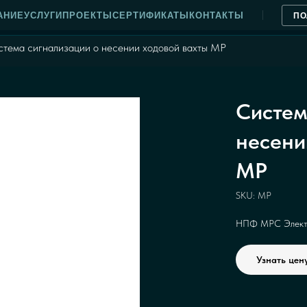
АНИЕ
УСЛУГИ
ПРОЕКТЫ
СЕРТИФИКАТЫ
КОНТАКТЫ
ПО
стема сигнализации о несении ходовой вахты МР
Систем
несени
МР
SKU:
МР
НПФ МРС Элект
Узнать цен