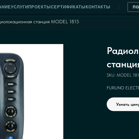
АНИЕ
УСЛУГИ
ПРОЕКТЫ
СЕРТИФИКАТЫ
КОНТАКТЫ
ПО
диолокационная станция MODEL 1815
Радиол
станци
SKU:
MODEL 181
FURUNO ELECTRI
Узнать цен