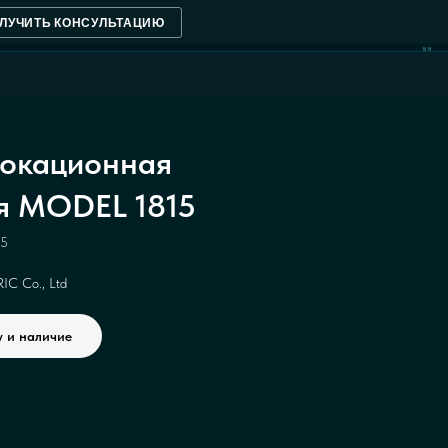
ЛУЧИТЬ КОНСУЛЬТАЦИЮ
NM
окационная
я MODEL 1815
5
C Co., Ltd
у и наличие