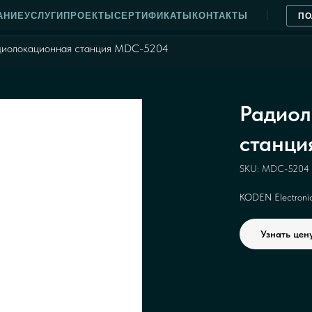
АНИЕ
УСЛУГИ
ПРОЕКТЫ
СЕРТИФИКАТЫ
КОНТАКТЫ
ПО
диолокационная станция MDC-5204
Радиол
станц
SKU:
MDC-5204
KODEN Elеctronics
Узнать цен