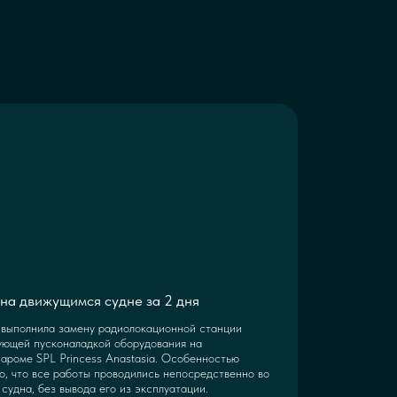
на движущимся судне за 2 дня
выполнила замену радиолокационной станции
ующей пусконаладкой оборудования на
ароме SPL Princess Anastasia. Особенностью
о, что все работы проводились непосредственно во
судна, без вывода его из эксплуатации.