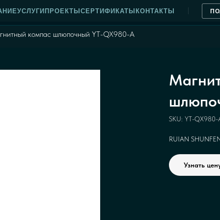
АНИЕ
УСЛУГИ
ПРОЕКТЫ
СЕРТИФИКАТЫ
КОНТАКТЫ
ПО
гнитный компас шлюпочный YT-QX980-A
Магнит
шлюпо
SKU:
YT-QX980-
RUIAN SHUNFEN
Узнать цен