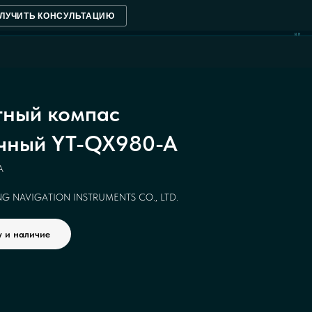
ЛУЧИТЬ КОНСУЛЬТАЦИЮ
NM
ный компас
чный YT-QX980-A
A
G NAVIGATION INSTRUMENTS CO., LTD.
у и наличие