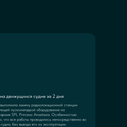
на движущимся судне за 2 дня
выполнила замену радиолокационной станции
ующей пусконаладкой оборудования на
ароме SPL Princess Anastasia. Особенностью
о, что все работы проводились непосредственно во
судна, без вывода его из эксплуатации.