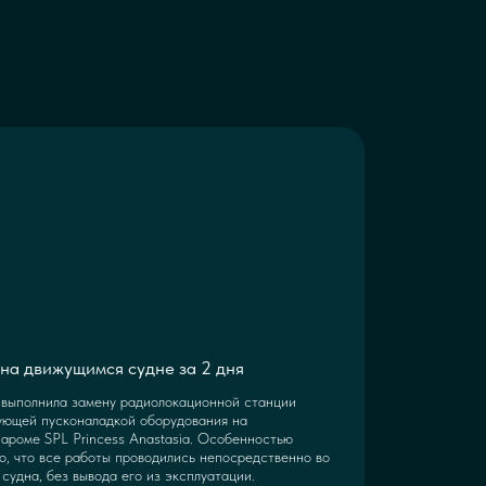
на движущимся судне за 2 дня
выполнила замену радиолокационной станции
ующей пусконаладкой оборудования на
ароме SPL Princess Anastasia. Особенностью
о, что все работы проводились непосредственно во
судна, без вывода его из эксплуатации.