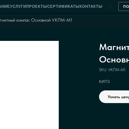
АНИЕ
УСЛУГИ
ПРОЕКТЫ
СЕРТИФИКАТЫ
КОНТАКТЫ
ПО
гнитный компас Основной УКПМ-М1
Магнит
Основ
SKU:
УКПМ-М1
КИПЗ
Узнать цен