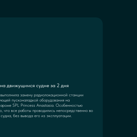
на движущимся судне за 2 дня
выполнила замену радиолокационной станции
ующей пусконаладкой оборудования на
ароме SPL Princess Anastasia. Особенностью
о, что все работы проводились непосредственно во
судна, без вывода его из эксплуатации.