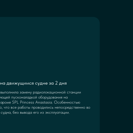
на движущимся судне за 2 дня
выполнила замену радиолокационной станции
ующей пусконаладкой оборудования на
ароме SPL Princess Anastasia. Особенностью
о, что все работы проводились непосредственно во
судна, без вывода его из эксплуатации.